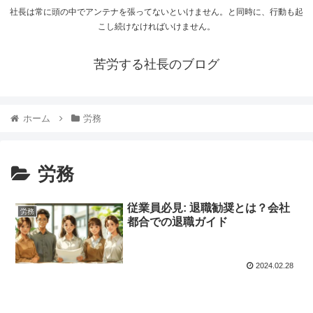
社長は常に頭の中でアンテナを張ってないといけません。と同時に、行動も起
こし続けなければいけません。
苦労する社長のブログ
ホーム
労務
労務
従業員必見: 退職勧奨とは？会社
労務
都合での退職ガイド
2024.02.28