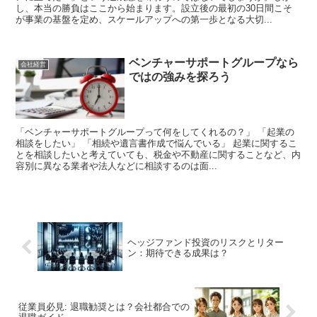
し、本当の勝負はここから始まります。設立後の最初の30日間こそ
が事業の基盤を定め、スケールアップへの第一歩となる大切...
ベンチャーサポートグループなら
会社経営
ではの強みを探ろう
「ベンチャーサポートグループって何をしてくれるの？」 「起業の
相談をしたい」 「相続や遺言書作成で悩んでいる」 起業に関するこ
とを相談したいと考えていても、税金や不動産に関することなど、内
容別に異なる業者や法人などに相談するのは面...
ヘッジファンド投資のリスクとリター
ン：期待できる成果は？
従業員必見: 退職勧奨とは？会社都合での