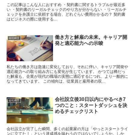
この記事はこんな人におすすめ ・契約書に関するトラブルが最近多
い ・契約書のリーガルチェックのやり方が分からない ・リーガルチ
ェックを弁護士に依頼する場合、どれぐらい費用かかるの？ 契約書
はビジネスの際に使用する...
働き方と解雇の未来。キャリア開
会社経営
発と適応能力への示唆
私たちの働き方は急速に変化しており、それに伴い、キャリア開発や
適応能力への取り組み方にも変化が生じています。 かつては稀だっ
た解雇も、企業が現代の職場の実態に適応するにつれ、より一般的に
なってきています。 この傾向は、従業員と雇用者の双...
会社設立後30日以内にやるべき7
会社経営
つのこと：スタートダッシュを決
めるチェックリスト
会社設立が完了した瞬間、多くの起業家の方は「やっとスタートライ
ンに立てた！」という達成感を味わうのではないでしょうか。しか